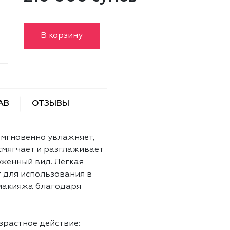
В корзину
АВ
ОТЗЫВЫ
 мгновенно увлажняет,
 смягчает и разглаживает
оженный вид. Лёгкая
 для использования в
 макияжа благодаря
растное действие: