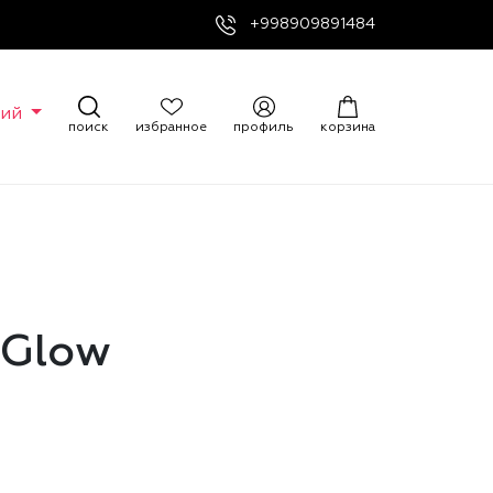
+998909891484
кий
поиск
избранное
профиль
корзина
 Glow