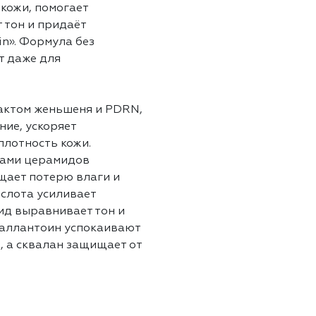
кожи, помогает
 тон и придаёт
in». Формула без
т даже для
актом женьшеня и PDRN,
ние, ускоряет
лотность кожи.
идами церамидов
щает потерю влаги и
ислота усиливает
ид выравнивает тон и
 аллантоин успокаивают
, а сквалан защищает от