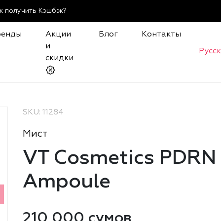
к получить Кэшбэк?
ренды
Акции
Блог
Контакты
и
Русс
скидки
SKU: 11284
Мист
VT Cosmetics PDRN
Ampoule
210 000 сумов