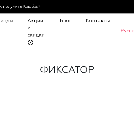
к получить Кэшбэк?
ренды
Акции
Блог
Контакты
и
Русс
скидки
ФИКСАТОР