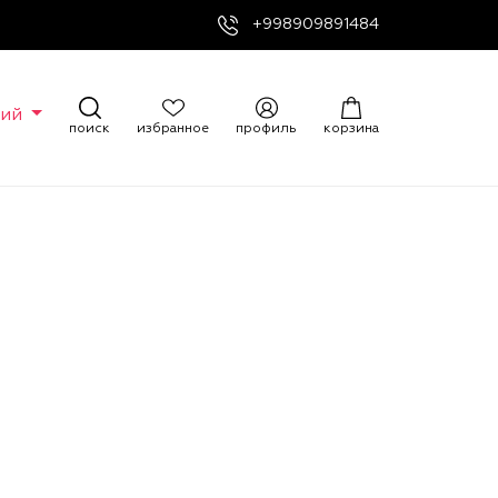
+998909891484
кий
поиск
избранное
профиль
корзина