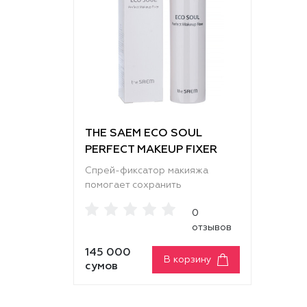
THE SAEM ECO SOUL
PERFECT MAKEUP FIXER
Спрей-фиксатор макияжа
помогает сохранить
безупречный вид на
0
протяжении всего дня. Он
отзывов
надежно закрепляет макияж,
продлевая его стойкость, не
145 000
создавая при этом эффекта
В корзину
сумов
пленки или маски на лице.
Средство предотвращает
растекание контуров и