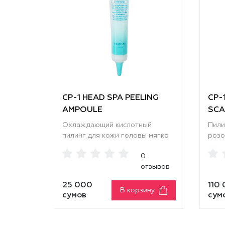
CP-1 HEAD SPA PEELING
CP-
AMPOULE
SCA
Охлаждающий кислотный
Пили
пилинг для кожи головы мягко
розо
отшелушивает, удаляет
кото
0
загрязнения, излишки себума и
омер
отзывов
омертвевшие клетки,
поры
предотвращает появление
кожн
25 000
110
перхоти и зуда. Улучшает
улуч
В корзину
сумов
сум
микроциркуляцию, укрепляет
что 
волосяные луковицы и
воло
стимулирует рост волос.
Увла