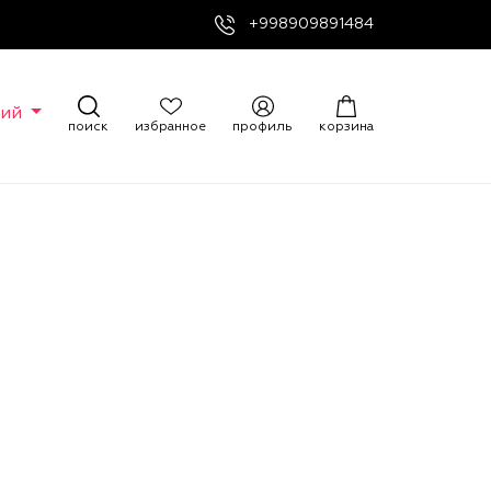
+998909891484
кий
поиск
избранное
профиль
корзина