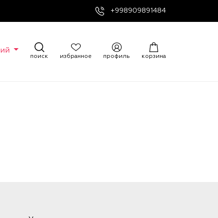
+998909891484
кий
поиск
избранное
профиль
корзина