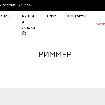
к получить Кэшбэк?
ренды
Акции
Блог
Контакты
и
Русс
скидки
ТРИММЕР