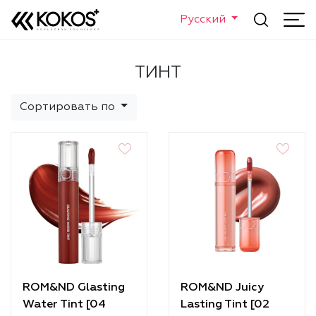
Русский
ТИНТ
Сортировать по
ROM&ND Glasting
ROM&ND Juicy
Water Tint [04
Lasting Tint [02