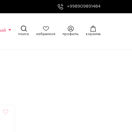
+998909891484
кий
поиск
избранное
профиль
корзина