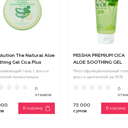
lution The Natural Aloe
MISSHA PREMIUM CICA
hing Gel Cica Plus
ALOE SOOTHING GEL
ming
каивающий гель с алоэ и
Многофункциональный гель
еллой моментально
алоэ и центеллой на 95%
жает и тонизирует кожу,
процентов состоит из чист
0
0
чает, снимает раздражение
сока алоэ. Средство интен
отзывов
отзы
имулирует регенерацию.
увлажняет и питает,
нсивно увлажняет,
нормализует водный балан
000
75 000
чает огрубевшие и
глубоких слоях эпидермиса
В корзину
В корзину
ов
сумов
шащиеся участки, делает
устраняет сухость и
 мягкой, нежной и гладкой.
шелушения. Успокаивает
ая прозрачная текстура
раздражения и предотвра