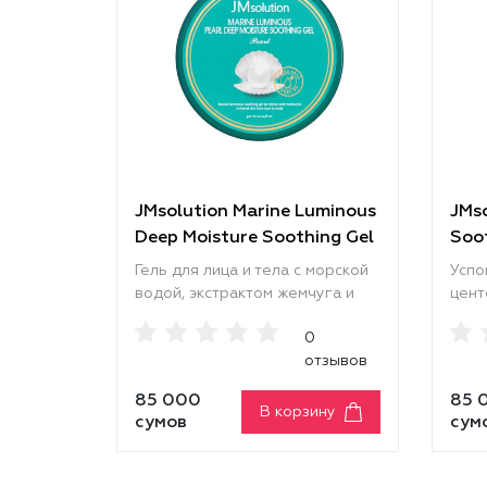
JMsolution Marine Luminous
JMso
Deep Moisture Soothing Gel
Soot
Pearl
Cal
Гель для лица и тела с морской
Успо
водой, экстрактом жемчуга и
цент
морским коллагеном содержит
осве
0
ценные минералы,
смяг
отзывов
аминокислоты и коллаген,
и ст
которые увлажняют, питают и
Инте
85 000
85 
укрепляют кожу. Морская вода
смяг
В корзину
сумов
сум
насыщает минералами, ускоряет
шелу
регенерацию тканей и
кожу
освежает кожу, экстракт
Лёгк