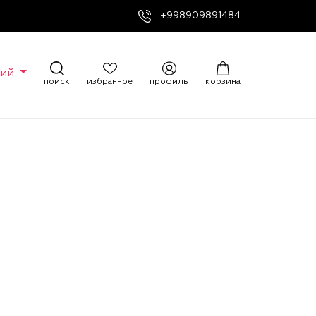
+998909891484
кий
поиск
избранное
профиль
корзина