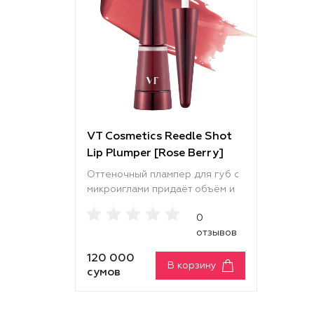
VT Cosmetics Reedle Shot
Lip Plumper [Rose Berry]
Оттеночный плампер для губ с
микроиглами придаёт объём и
визуально уплотняет губы,
0
оставляя красивый глянцевый
отзывов
финиш. Увлажняет и питает,
сглаживает шелушения и
120 000
выравнивает текстуру, делая
В корзину
сумов
губы более гладкими и
ухоженными. Технология Cica
Reedle™ с микроиглами и