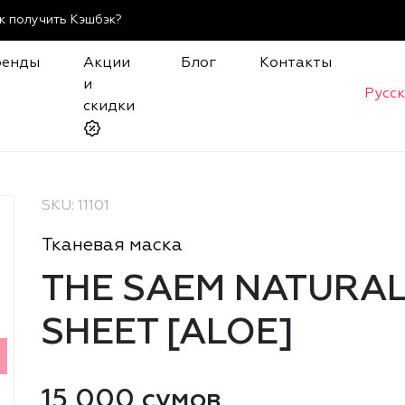
к получить Кэшбэк?
ренды
Акции
Блог
Контакты
и
Русс
скидки
SKU: 11101
Тканевая маска
THE SAEM NATURA
SHEET [ALOE]
15 000 сумов