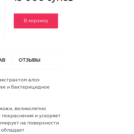
В корзину
АВ
ОТЗЫВЫ
экстрактом алоэ
ее и бактерицидное
 кожи, великолепно
т покраснения и ускоряет
рмирует на поверхности
 обладает