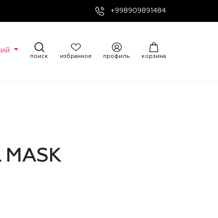
+998909891484
кий
поиск
избранное
профиль
корзина
L MASK