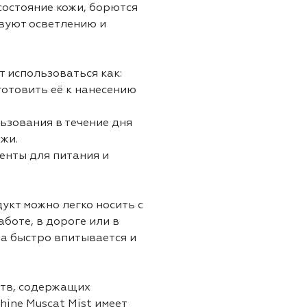
состояние кожи, борются
твуют осветлению и
т использоваться как:
готовить её к нанесению
зования в течение дня
жи.
енты для питания и
укт можно легко носить с
боте, в дороге или в
ра быстро впитывается и
ств, содержащих
hine Muscat Mist имеет