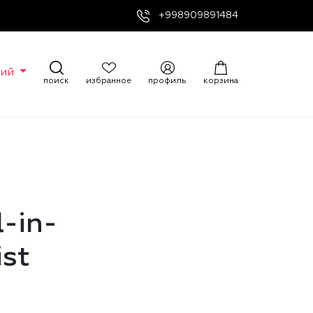
+998909891484
кий
поиск
избранное
профиль
корзина
l-in-
ist