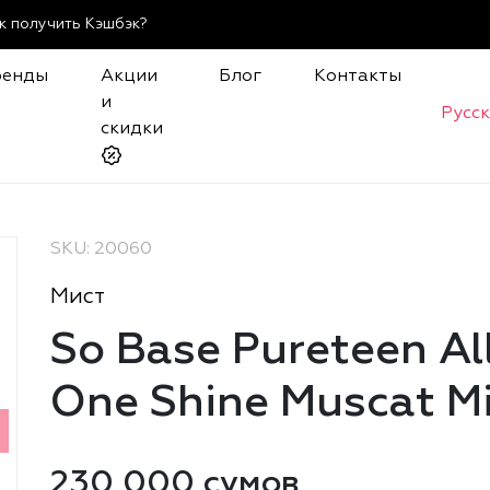
к получить Кэшбэк?
ренды
Акции
Блог
Контакты
и
Русс
скидки
SKU: 20060
Мист
So Base Pureteen Al
One Shine Muscat M
230 000 сумов