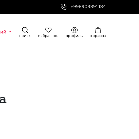
+998909891484
кий
поиск
избранное
профиль
корзина
а