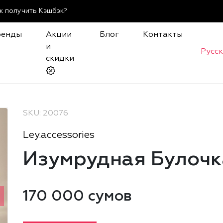
к получить Кэшбэк?
ренды
Акции
Блог
Контакты
и
Русс
скидки
SKU: 20076
Ley.accessories
Изумрудная Булочк
170 000 сумов