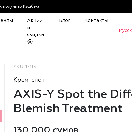
к получить Кэшбэк?
ренды
Акции
Блог
Контакты
и
Русс
скидки
SKU: 13115
Крем-спот
AXIS-Y Spot the Dif
Blemish Treatment
130 000 сумов