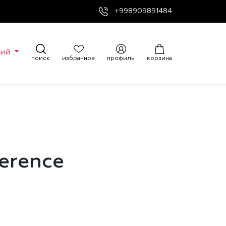
+998909891484
кий
поиск
избранное
профиль
корзина
ference