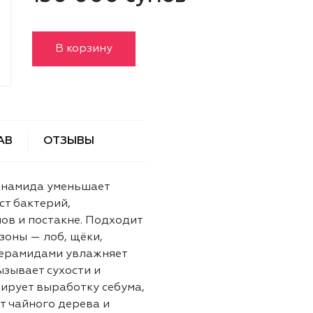
В корзину
АВ
ОТЗЫВЫ
цинамида уменьшает
ст бактерий,
ов и постакне. Подходит
зоны — лоб, щёки,
 церамидами увлажняет
ызывает сухости и
лирует выработку себума,
т чайного дерева и