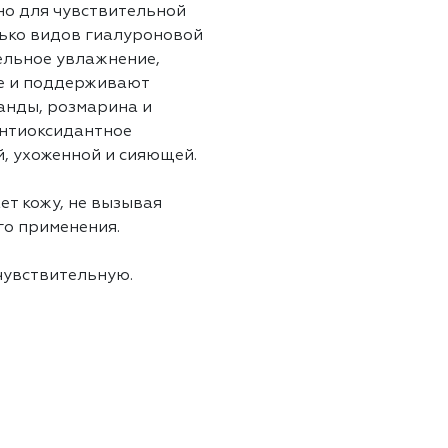
но для чувствительной
олько видов гиалуроновой
ельное увлажнение,
е и поддерживают
анды, розмарина и
нтиоксидантное
й, ухоженной и сияющей.
т кожу, не вызывая
го применения.
чувствительную.