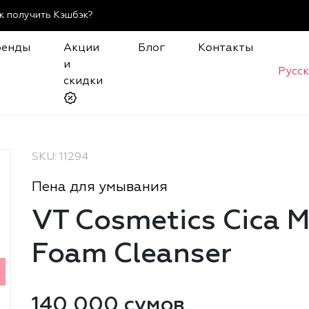
к получить Кэшбэк?
ренды
Акции
Блог
Контакты
и
Русс
скидки
SKU: 11294
Пена для умывания
VT Cosmetics Cica M
Foam Cleanser
140 000 сумов