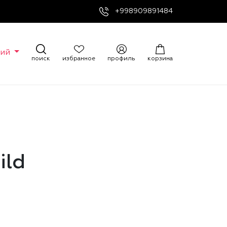
+998909891484
кий
поиск
избранное
профиль
корзина
ild