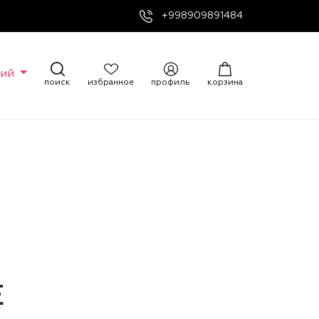
+998909891484
кий
поиск
избранное
профиль
корзина
E