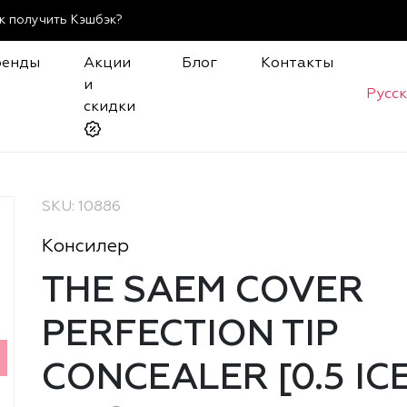
к получить Кэшбэк?
ренды
Акции
Блог
Контакты
и
Русс
скидки
SKU: 10886
Консилер
THE SAEM COVER
PERFECTION TIP
CONCEALER [0.5 IC