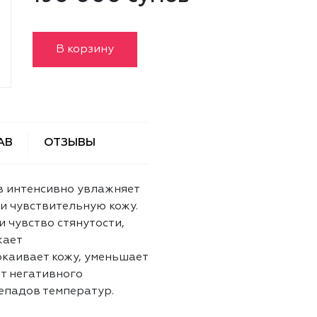
В корзину
АВ
ОТЗЫВЫ
в интенсивно увлажняет
и чувствительную кожу.
и чувство стянутости,
жает
каивает кожу, уменьшает
т негативного
репадов температур.