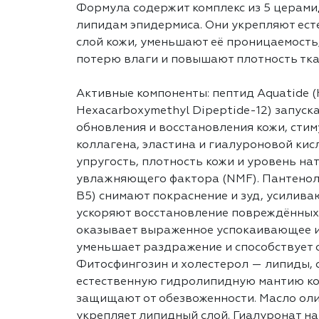
Формула содержит комплекс из 5 церами
липидам эпидермиса. Они укрепляют ес
слой кожи, уменьшают её проницаемост
потерю влаги и повышают плотность тка
Активные компоненты: пептид Aquatide 
Hexacarboxymethyl Dipeptide-12) запуск
обновления и восстановления кожи, стим
коллагена, эластина и гиалуроновой ки
упругость, плотность кожи и уровень на
увлажняющего фактора (NMF). Пантенол
B5) снимают покраснение и зуд, усилив
ускоряют восстановление повреждённых 
оказывает выраженное успокаивающее и
уменьшает раздражение и способствует
Фитосфингозин и холестерол — липиды,
естественную гидролипидную мантию ко
защищают от обезвоженности. Масло олив
укрепляет липидный слой. Гиалуронат н