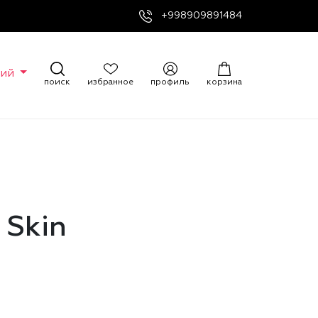
+998909891484
кий
поиск
избранное
профиль
корзина
 Skin