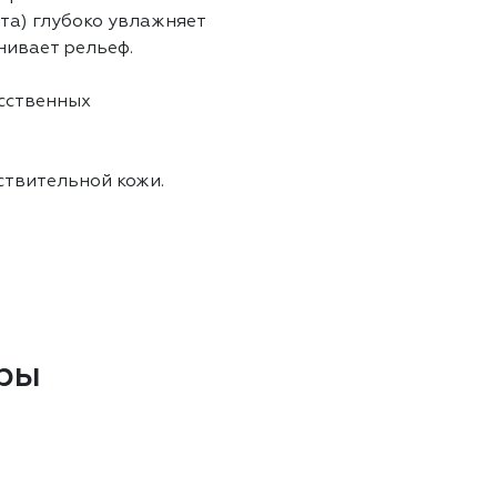
та) глубоко увлажняет
нивает рельеф.
усственных
ствительной кожи.
ры