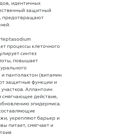
дов, идентичных
тественный защитный
ь, предотвращают
ней.
(Heptasodium
ает процессы клеточного
улирует синтез
слоты, повышает
турального
 и пантолактон (витамин
ают защитные функции и
участков. Аллантоин
 смягчающее действие,
 обновлению эпидермиса.
 составляющие
жи, укрепляют барьер и
ы питает, смягчает и
атрия