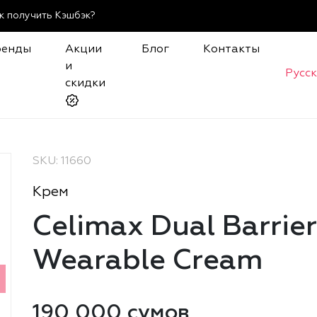
к получить Кэшбэк?
ренды
Акции
Блог
Контакты
и
Русс
скидки
SKU: 11660
Крем
Celimax Dual Barrier
Wearable Cream
190 000 сумов