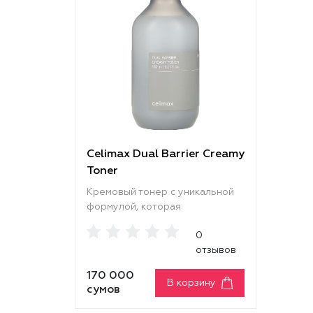
Celimax Dual Barrier Creamy
Toner
Кремовый тонер с уникальной
формулой, которая
обеспечивает двойную защиту
0
и глубокое увлажнение. Тонер
отзывов
отлично смягчает и увлажняет,
питает, повышает защитные
170 000
функции, предотвращает
В корзину
сумов
сухость и шелушение. Средство
помогает укрепить защитный