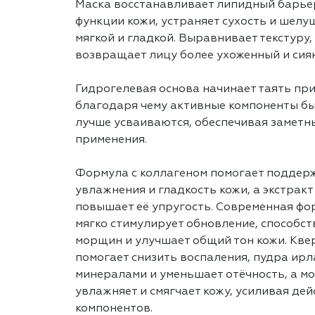
Маска восстанавливает липидный барье
функции кожи, устраняет сухость и шелу
мягкой и гладкой. Выравнивает текстуру,
возвращает лицу более ухоженный и сия
Гидрогелевая основа начинает таять при 
благодаря чему активные компоненты б
лучше усваиваются, обеспечивая заметны
применения.
Формула с коллагеном помогает поддер
увлажнения и гладкость кожи, а экстракт
повышает её упругость. Современная фо
мягко стимулирует обновление, способс
морщин и улучшает общий тон кожи. Кве
помогает снизить воспаления, пудра ир
минералами и уменьшает отёчность, а м
увлажняет и смягчает кожу, усиливая де
компонентов.