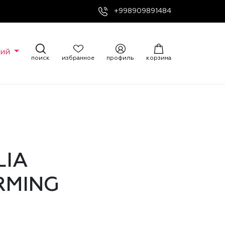
+998909891484
кий
поиск
избранное
профиль
корзина
LIA
RMING