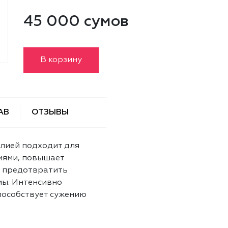
45 000 сумов
В корзину
АВ
ОТЗЫВЫ
лией подходит для
иями, повышает
т предотвратить
мы. Интенсивно
способствует сужению