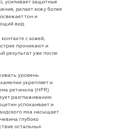
р, усиливает защитные
шения, делает кожу более
 освежает тон и
ющий вид.
контакте с кожей,
ыстрее проникают и
й результат уже после
живать уровень
 камелии укрепляет и
рма ретинола (HPR)
твует разглаживанию
рцетин успокаивает и
ландского мха насыщает
очевина глубоко
йствие остальных