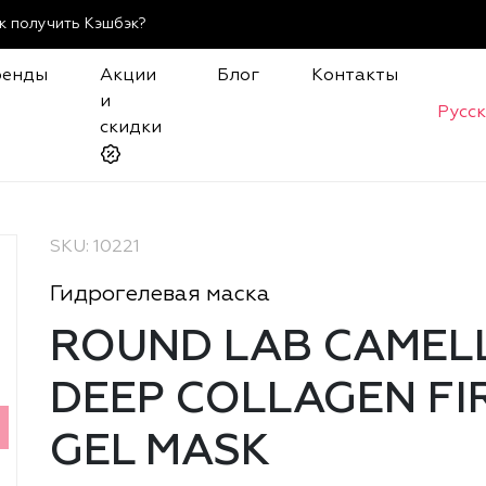
к получить Кэшбэк?
ренды
Акции
Блог
Контакты
и
Русс
скидки
SKU: 10221
Гидрогелевая маска
ROUND LAB CAMEL
DEEP COLLAGEN FI
GEL MASK