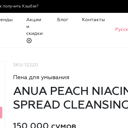
к получить Кэшбэк?
ренды
Акции
Блог
Контакты
и
Русс
скидки
SKU: 12220
Пена для умывания
ANUA PEACH NIACI
SPREAD CLEANSIN
150 000 сумов