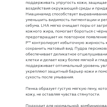
поддерживать упругость кожи, защищает
воздействия окружающей среды и придаё
Ниацинамид способствует выравниванию
уменьшить видимость пигментации и ре
себума. LHA мягко очищает поры от загр
кожного жира, помогает бороться с чёрн
предотвращает их повторное появление.
P™ контролирует избыточную жирность к
сохранить матовый вид. Пудра персиков
обеспечивает деликатное отшелушивани
клетки и делает кожу более мягкой и гла
поддерживает оптимальный уровень ув
укрепляют защитный барьер кожи и пом
сухость после умывания.
Пенка образует густую мягкую пену, ко
кожу, не оставляя чувства стянутости.
Подходит для нормальной, комбинирова