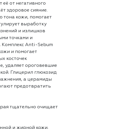
 её от негативного
т здоровое сияние.
 тона кожи, помогает
гулирует выработку
язнений и излишков
ыми точками и
 Комплекс Anti-Sebum
ожи и помогает
ых косточек
е, удаляет ороговевшие
дкой. Глицерил глюкозид
лажнения, а церамиды
огают предотвратить
торая тщательно очищает
нной и жирной кожи.