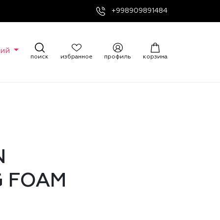
+998909891484
кий
поиск
избранное
профиль
корзина
N
G FOAM