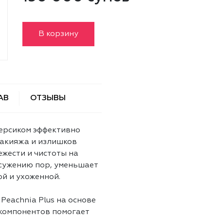
В корзину
АВ
ОТЗЫВЫ
ерсиком эффективно
макияжа и излишков
жести и чистоты на
 сужению пор, уменьшает
ой и ухоженной.
eachnia Plus на основе
компонентов помогает