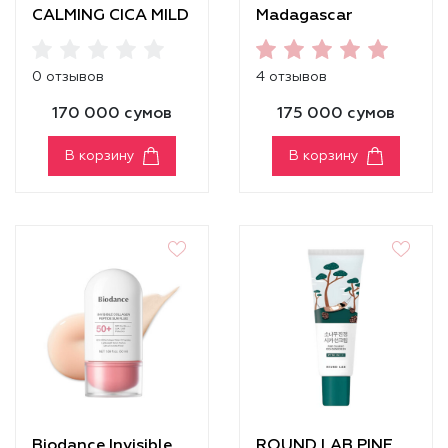
CALMING CICA MILD
Madagascar
UP SUNSCREEN
Centella Hyalu-Cica
Water-Fit Sun
0 отзывов
4 отзывов
Serum SPF50+
PA++++
170 000 сумов
175 000 сумов
В корзину
В корзину
Biodance Invisible
ROUND LAB PINE