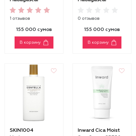
Madagascar
Madagascar
Centella Air-Fit
Centella Tone
Suncream Light
Brightening Tone-
1 отзывов
0 отзывов
SPF30 PA++++
Up Sunscreen
155 000 сумов
155 000 сумов
В корзину
В корзину
SKIN1004
Inward Cica Moist