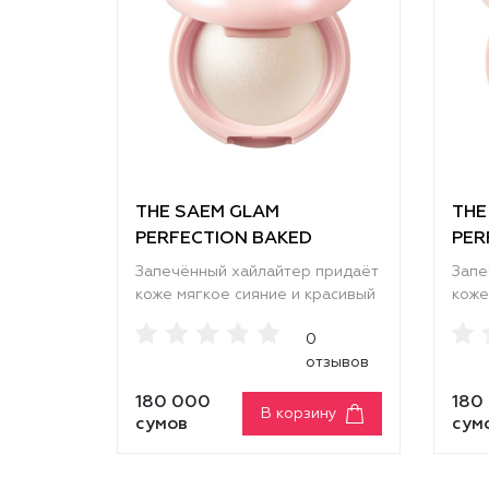
THE SAEM GLAM
THE
PERFECTION BAKED
PER
HIGHLIGHTER [FROSTY
HIG
Запечённый хайлайтер придаёт
Запе
SHELL]
GLA
коже мягкое сияние и красивый
коже
влажный блеск без крупных
крас
0
блёсток. Средство деликатно
ощущ
отзывов
подсвечивает кожу, делая
Сред
макияж более свежим и
выст
180 000
180
объёмным, а лицо — визуально
маки
В корзину
сумов
сум
более отдохнувшим и сияющим.
сияю
Лёгкая шелковистая текстура
коже
хорошо наслаивается и
вид.