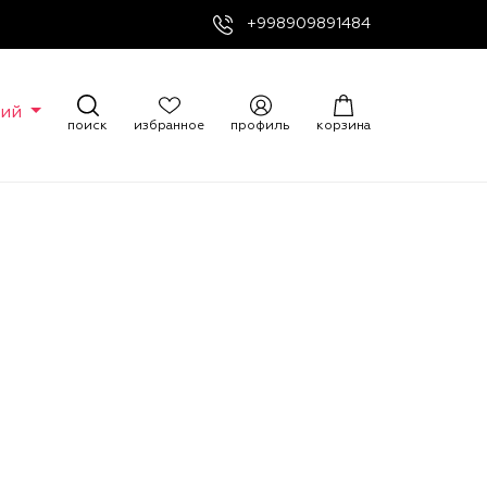
+998909891484
кий
поиск
избранное
профиль
корзина