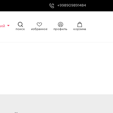
+998909891484
кий
поиск
избранное
профиль
корзина