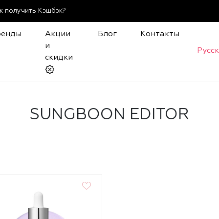
к получить Кэшбэк?
ренды
Акции
Блог
Контакты
и
Русс
скидки
SUNGBOON EDITOR