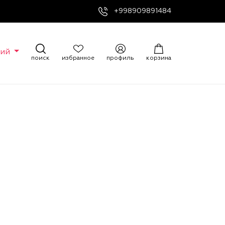
+998909891484
кий
поиск
избранное
профиль
корзина