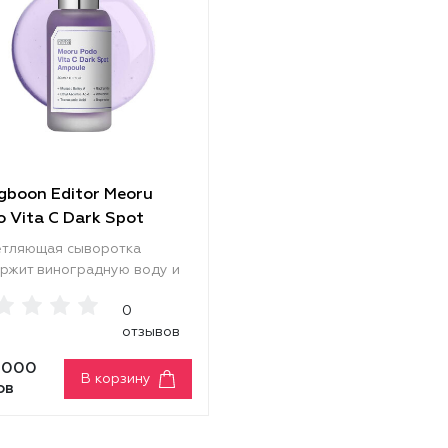
gboon Editor Meoru
 Vita C Dark Spot
oule
тляющая сыворотка
ржит виноградную воду и
мин C, которые придают
0
 сияние и помогают
отзывов
ться с пигментацией.
инамид и транексамовая
 000
ота выравнивают тон и
В корзину
ов
ьшают пигментные пятна.
оксиданты и увлажняющий
лекс гиалуроновых кислот