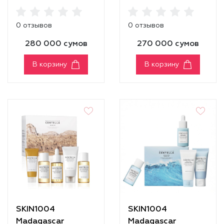
Centella Double
Centella Probio-
Cleansing Duo Set
Cica Intensive
0 отзывов
0 отзывов
Ampoule [95 ml]
280 000 сумов
270 000 сумов
В корзину
В корзину
SKIN1004
SKIN1004
Madagascar
Madagascar