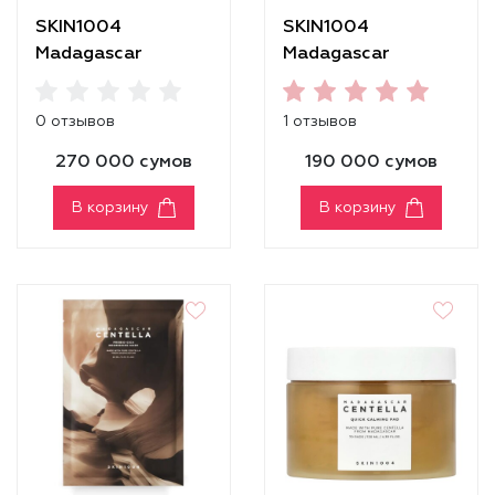
SKIN1004
SKIN1004
Madagascar
Madagascar
Centella Probio-
Centella Probio-
Cica Intensive
Cica Intensive
0 отзывов
1 отзывов
Ampoule [95 ml]
Ampoule [50ml]
270 000 сумов
190 000 сумов
В корзину
В корзину