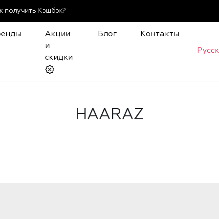
к получить Кэшбэк?
ренды
Акции
Блог
Контакты
и
Русс
скидки
HAARAZ