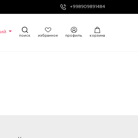
+998909891484
кий
поиск
избранное
профиль
корзина