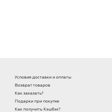
микроповреждений, уменьшает
им
покраснение и раздражение.
ин
Три вида гиалуроновой кислоты
увлажняют на разных уровнях:
высокомолекулярные
ает
восстанавливают барьер,
низкомолекулярные проникают
т
глубоко и предотвращают
ех
потерю влаги. Бета-каротин
обеспечивает антиоксидантную
защиту и придаёт сияние.
Подходит для всех типов кожи.
Объём: 20 мл
Условия доставки и оплаты
Возврат товаров
Как заказать?
Подарки при покупке
Как получить Кэшбэк?