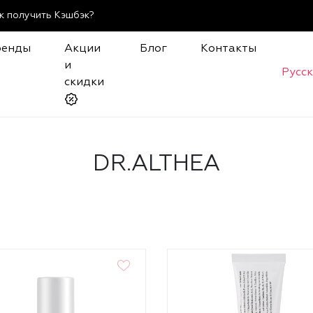
к получить Кэшбэк?
ренды
Акции
Блог
Контакты
и
Русс
скидки
DR.ALTHEA