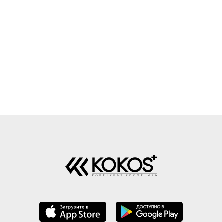
ловлен маслами в составе.
помогают снизить
обствует обновлению и
о эвкалипта и экстракт
чувствительность к внешн
шает общий тон кожи.
ьев дерева ним оказывают
раздражителям, а алланто
одит для нормальной,
септическое и
смягчает кожу и уменьшает
инированной и жирной
ивовоспалительное
ощущение дискомфорта и
. Объём: 30 мл
твие, помогают
сухости. Сыворотка облад
ролировать выработку
лёгкой текстурой, быстро
ма и способствуют
впитывается и не оставляе
влению кожи. Масла
липкости. Подходит для вс
ба, моринги, инка-инчи и
типов кожи. Объём: 30 мл
н моринги питают кожу,
ерживают её упругость и
тичность, предотвращают
сть и шелушения, а также
щают от воздействия
одных радикалов.
миды укрепляют защитный
олипидный барьер, снижая
твительность кожи и
отвращая потерю влаги.
ракт хауттюйнии и плодов