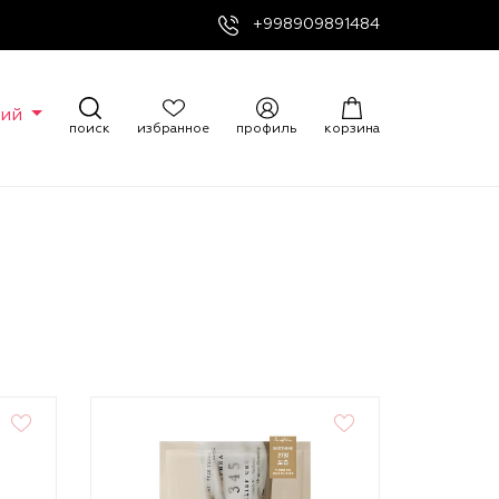
+998909891484
кий
поиск
избранное
профиль
корзина