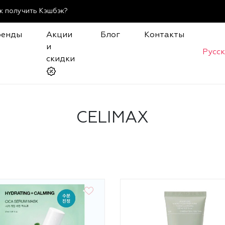
к получить Кэшбэк?
ренды
Акции
Блог
Контакты
и
Русс
скидки
CELIMAX