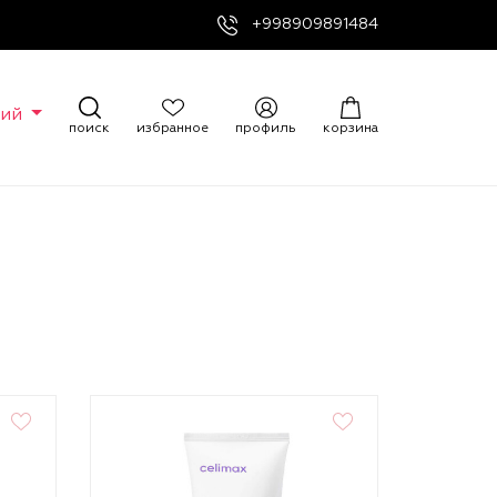
+998909891484
кий
поиск
избранное
профиль
корзина