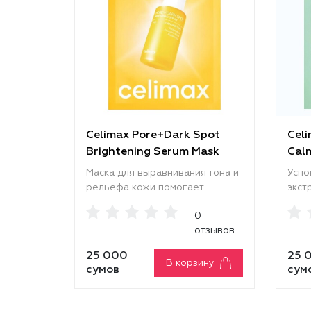
Celimax Pore+Dark Spot
Celi
Brightening Serum Mask
Cal
Маска для выравнивания тона и
Успо
рельефа кожи помогает
экст
сократить пигментацию,
эффе
0
уменьшить выраженность
разд
отзывов
расширенных пор, сальных
смяг
нитей и других несовершенств,
кожи
25 000
25 
делая кожу более гладкой и
обез
В корзину
сумов
сум
ровной. Она смягчает текстуру,
ощущ
возвращает лицу здоровое
перв
сияние и свежий, ухоженный
помо