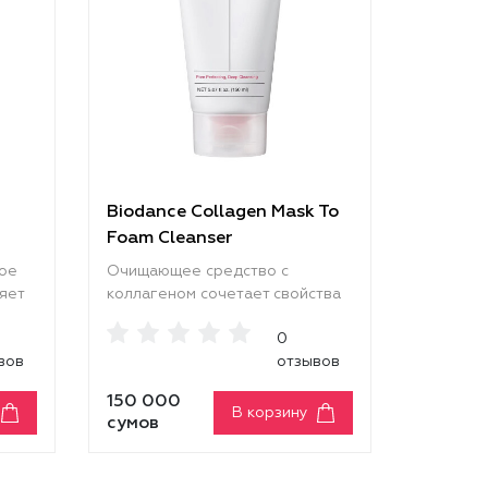
Biodance Collagen Mask To
Foam Cleanser
ое
Очищающее средство с
яет
коллагеном сочетает свойства
маски и пенки для умывания,
0
эффективно удаляя
вов
отзывов
загрязнения, излишки себума и
у
очищая поры без ощущения
150 000
ой.
сухости и стянутости. Средство
В корзину
сумов
деликатно отшелушивает
рьер
ороговевшие клетки,
выравнивает текстуру и тон