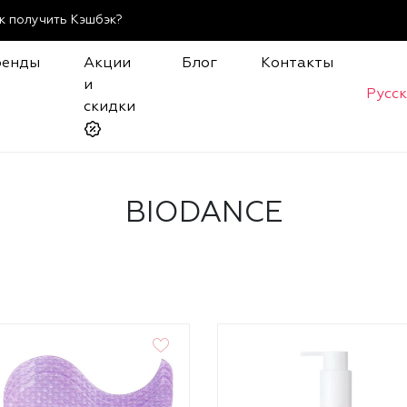
к получить Кэшбэк?
ренды
Акции
Блог
Контакты
и
Русс
скидки
BIODANCE