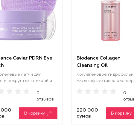
dance Caviar PDRN Eye
Biodance Collagen
ch
Cleansing Oil
огелевые патчи для
Коллагеновое гидрофильн
сти вокруг глаз с икрой и
масло эффективно раствор
 интенсивно увлажняют,
стойкий макияж,
0
0
гают уменьшить следы
солнцезащитные средства,
отзывов
отзы
лости, делают кожу более
излишки себума и другие
кой, упругой и сияющей.
загрязнения, оставляя кож
 000
220 000
но прилегают к коже,
чистой, мягкой и увлажнённ
В корзину
В корзину
ов
сумов
ортно фиксируются и
Средство не нарушает
щают её активными
естественный защитный ба
онентами, способствуя
кожи, предотвращает