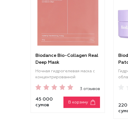
Biodance Bio-Collagen Real
Bio
Deep Mask
Pat
Ночная гидрогелевая маска с
Гидр
концентрированной
обла
коллагеновой эссенцией
PDRN
3 отзывов
обеспечивает интенсивный
помо
уход за кожей. За 3–4 часа
уста
45 000
активные компоненты
глад
В корзину
сумов
220
полностью впитываются,
Плот
сум
глубоко увлажняя, питая и
комф
смягчая кожу, выравнивая
насы
рельеф и придавая здоровое
комп