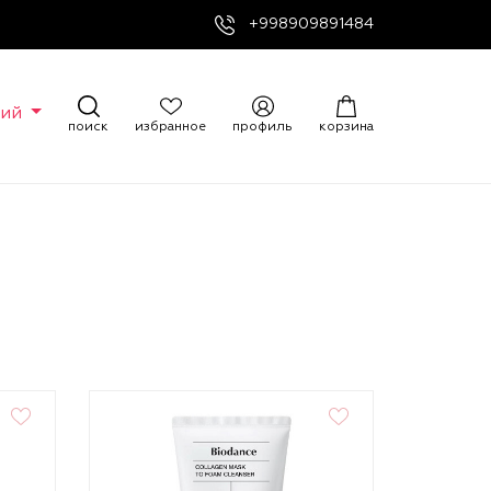
+998909891484
кий
поиск
избранное
профиль
корзина